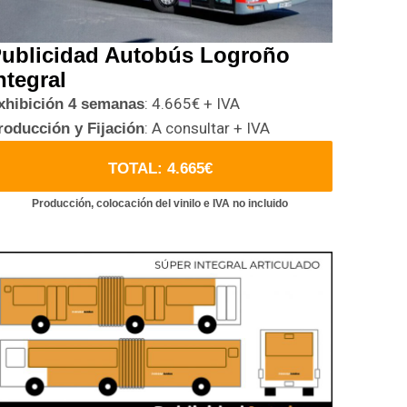
ublicidad Autobús Logroño
ntegral
: 4.665€ + IVA
xhibición 4 semanas
: A consultar + IVA
roducción y Fijación
TOTAL: 4.665€
Producción, colocación del vinilo e IVA no incluido