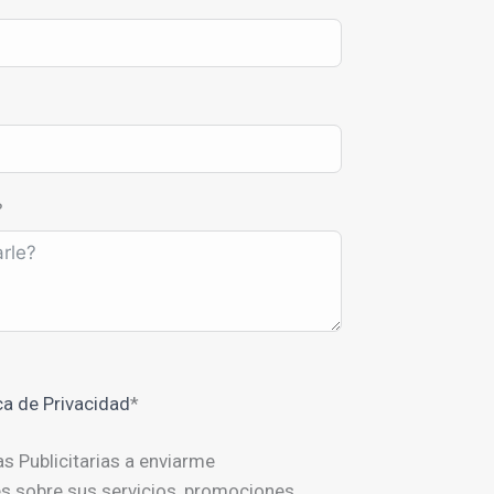
?
ica de Privacidad
*
as Publicitarias a enviarme
 sobre sus servicios, promociones,