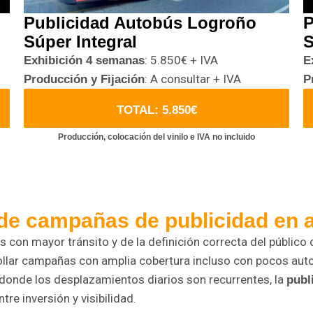
Publicidad Autobús Logroño
P
Súper Integral
S
: 5.850€ + IVA
Exhibición 4 semanas
E
: A consultar + IVA
Producción y Fijación
P
TOTAL: 5.850€
Producción, colocación del vinilo e IVA no incluido
a de campañas de publicidad en
s con mayor tránsito y de la definición correcta del público
rollar campañas con amplia cobertura incluso con pocos au
onde los desplazamientos diarios son recurrentes, la
publ
tre inversión y visibilidad.